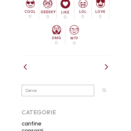
COOL
LOL
LOVE
GEEEKY
LIKE
0
0
0
0
0
OMG
WTF
0
0
CATEGORIE
cantine
consorzi