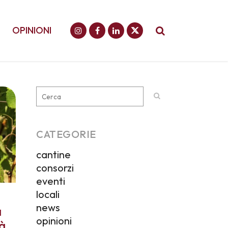
OPINIONI
CATEGORIE
cantine
consorzi
eventi
locali
news
a
opinioni
tà