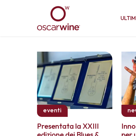
ULTIM
eventi
ne
Presentata la XXIII
Inno
edizione dei Blues &
per 