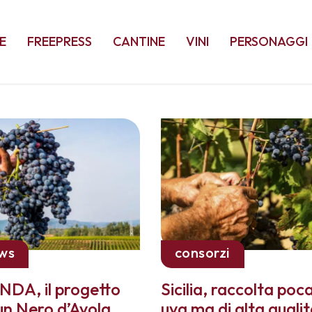
E
FREEPRESS
CANTINE
VINI
PERSONAGGI
ws
consorzi
NDA, il progetto
Sicilia, raccolta poc
un Nero d’Avola
uva ma di alta quali