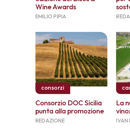
Wine Awards
sost
EMILIO PIPIA
REDA
consorzi
ca
Consorzio DOC Sicilia
La n
punta alla promozione
vino
REDAZIONE
IVAN