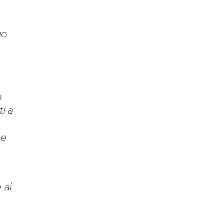
go
o
ti a
ne
 ai