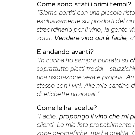
Come sono stati i primi tempi?
“Siamo partiti con una piccola risto
esclusivamente sui prodotti del cir
straordinario per il vino, la gente 
zona.
Vendere vino qui è facile
, c
E andando avanti?
“In cucina ho sempre puntato su
c
soprattutto piatti freddi – stuzzich
una ristorazione vera e propria. Am
stesso con i vini. Alle mie cantine
di etichette nazionali.”
Come le hai scelte?
“Facile:
propongo il vino che mi 
clienti. La mia lista probabilmente r
zone geografiche, ma ha qualità.