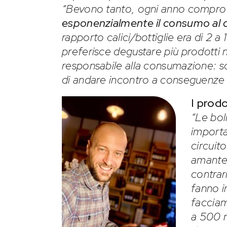
“Bevono tanto, ogni anno compro 
esponenzialmente il consumo al c
rapporto calici/bottiglie era di 2 a
preferisce degustare più prodotti 
responsabile alla consumazione: 
di andare incontro a conseguenze p
I prod
“Le bol
importa
circuito
amante
contrar
fanno i
facciam
a 500 m