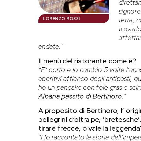
diretta
signore
terra, 
LORENZO ROSSI
trovarl
affettar
andata.”
Il menù del ristorante come è?
“E’ corto e lo cambio 5 volte l’an
aperitivi affianco degli antipasti, 
ho un pancake con foie gras e scir
Albana passito di Bertinoro
.”
A proposito di Bertinoro, l’ orig
pellegrini d’oltralpe, ‘bretesche’
tirare frecce, o vale la leggenda
“Ho raccontato la storia dell’imper