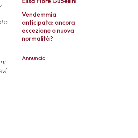
Elisa Fiore Gubellini
o
Vendemmia
nto
anticipata: ancora
eccezione o nuova
normalità?
Annuncio
oni
evi
i