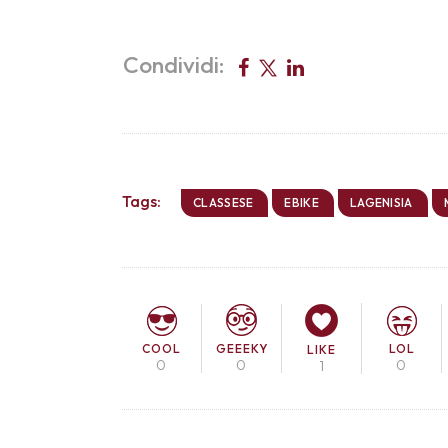
Condividi:
Tags:
CLASSESE
EBIKE
LAGENISIA
COOL
LOL
GEEEKY
LIKE
0
0
0
1