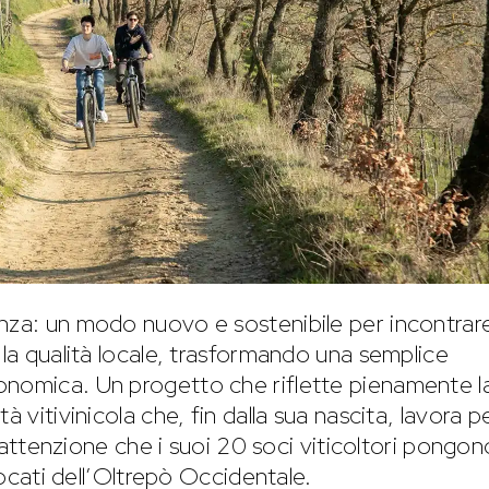
enza: un modo nuovo e sostenibile per incontrar
 la qualità locale, trasformando una semplice
onomica. Un progetto che riflette pienamente l
à vitivinicola che, fin dalla sua nascita, lavora p
 l’attenzione che i suoi 20 soci viticoltori pongon
 vocati dell’Oltrepò Occidentale.