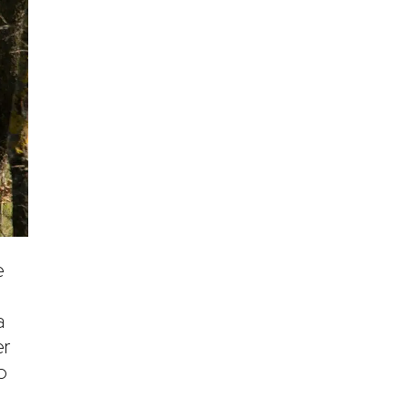
e
a
er
o