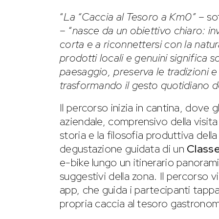
“
La “Caccia al Tesoro
a Km0”
– sot
– “
nasce da un obiettivo chiaro: invi
corta e a riconnettersi con la natur
prodotti locali e genuini significa 
paesaggio, preserva le tradizioni e
trasformando il gesto quotidiano de
Il percorso inizia in cantina, dove 
aziendale, comprensivo della visita a
storia e la filosofia produttiva dell
degustazione guidata di un
Class
e-bike lungo un itinerario panoram
suggestivi della zona. Il percorso 
app, che guida i partecipanti tapp
propria caccia al tesoro gastronom