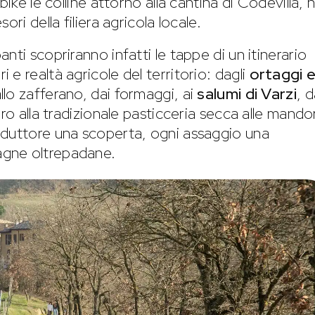
bike le colline attorno alla cantina di Codevilla, 
ri della filiera agricola locale.
nti scopriranno infatti le tappe di un itinerario
e realtà agricole del territorio: dagli
ortaggi 
llo zafferano, dai formaggi, ai
salumi di Varzi
, d
ro alla tradizionale pasticceria secca alle mandor
oduttore una scoperta, ogni assaggio una
agne oltrepadane.