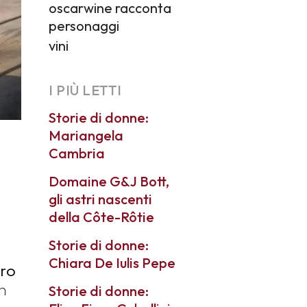
oscarwine racconta
personaggi
vini
I PIÙ LETTI
Storie di donne:
Mariangela
Cambria
Domaine G&J Bott,
gli astri nascenti
della Côte-Rôtie
Storie di donne:
Chiara De Iulis Pepe
oro
n
Storie di donne: