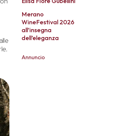
non
Elisa Fiore Gubellini
Merano
WineFestival 2026
all’insegna
e
dell’eleganza
alle
le.
Annuncio