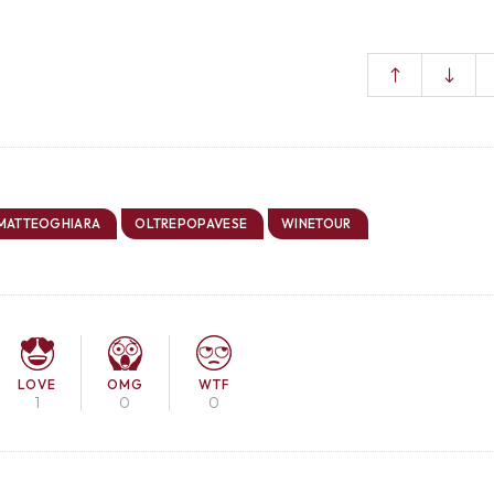
MATTEOGHIARA
OLTREPOPAVESE
WINETOUR
LOVE
OMG
WTF
1
0
0