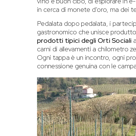
vino e buon cibo, di esplorare in e-
in cerca di monete d’oro, ma dei teso
Pedalata dopo pedalata, i partecipa
gastronomico che unisce produttori 
prodotti tipici degli Orti Sociali
a
carni di allevamenti a chilometro ze
Ogni tappa è un incontro, ogni pr
connessione genuina con le camp