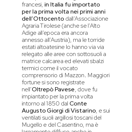
francesi,
in Italia fu importato
per la prima volta nei primi anni
dell’Ottocento
dall’Associazione
Agraria Tirolese (anche se l’Alto
Adige all’epoca era ancora
annesso all’Austria), ma le torride
estati altoatesine lo hanno via via
relegato alle aree con sottosuoli a
matrice calcarea ed elevati sbalzi
termici come il vocato
comprensorio di Mazzon. Maggiori
fortune si sono registrate
nell’
Oltrepò Pavese
, dove fu
impiantato per la prima volta
intorno al 1850 dal
Conte
Augusto Giorgi di Vistarino
, e sui
ventilati suoli argillosi toscani del
Mugello e del Casentino, ma è
largamente diffuso anche in