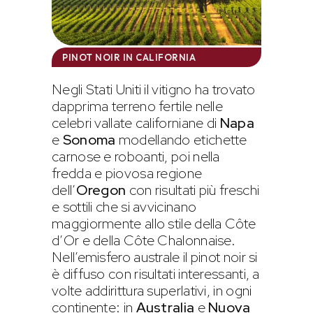
PINOT NOIR IN CALIFORNIA
Negli Stati Uniti il vitigno ha trovato
dapprima terreno fertile nelle
celebri vallate californiane di
Napa
e
Sonoma
modellando etichette
carnose e roboanti, poi nella
fredda e piovosa regione
dell’
Oregon
con risultati più freschi
e sottili che si avvicinano
maggiormente allo stile della Côte
d’Or e della Côte Chalonnaise.
Nell’emisfero australe il pinot noir si
è diffuso con risultati interessanti, a
volte addirittura superlativi, in ogni
continente: in
Australia
e
Nuova