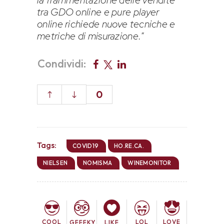
la frammentazione delle vendite
tra GDO online e pure player
online richiede nuove tecniche e
metriche di misurazione.
”
Condividi:
0
Tags:
COVID19
HO.RE.CA.
NIELSEN
NOMISMA
WINEMONITOR
COOL
LOL
LOVE
GEEEKY
LIKE