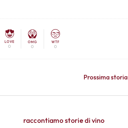
LOVE
OMG
WTF
0
0
0
Prossima storia
raccontiamo storie di vino