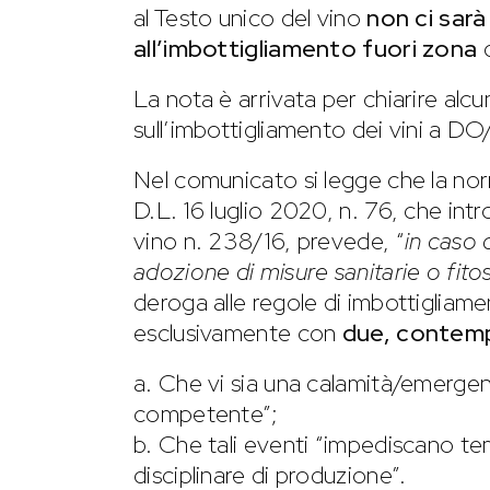
al Testo unico del vino
non ci sarà
all’imbottigliamento fuori zona
d
La nota è arrivata per chiarire alcu
sull’imbottigliamento dei vini a D
Nel comunicato si legge che la nor
D.L. 16 luglio 2020, n. 76, che int
vino n. 238/16, prevede, “
in caso 
adozione di misure sanitarie o fito
deroga alle regole di imbottigliament
esclusivamente con
due, contemp
a. Che vi sia una calamità/emergen
competente”;
b. Che tali eventi “impediscano te
disciplinare di produzione”.