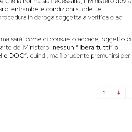
ne che la norma sia necessaria, il Ministero dovrà
si di entrambe le condizioni suddette,
rocedura in deroga soggetta a verifica e ad
orma sarà, come di consueto accade, oggetto di
parte del Ministero:
nessun “libera tutti” o
lle DOC”,
quindi, ma il prudente premunirsi per