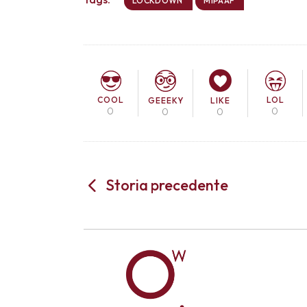
LOCKDOWN
MIPAAF
COOL
LOL
GEEEKY
LIKE
0
0
0
0
Storia precedente