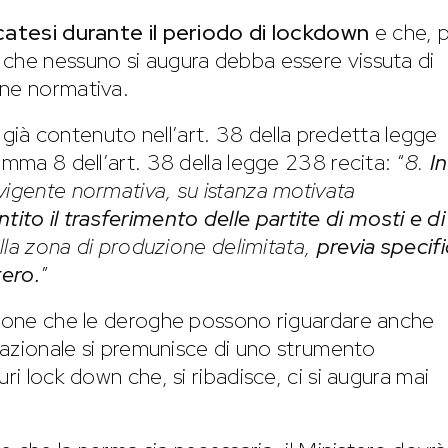
icatesi durante il periodo di lockdown
e che, 
 che nessuno si augura debba essere vissuta di
one normativa.
 è già contenuto nell’art. 38 della predetta legge
omma 8 dell’art. 38 della legge 238 recita: “
8.
In
a vigente normativa, su istanza motivata
ito il trasferimento delle partite di mosti e di
ella zona di produzione delimitata,
previa specif
tero.
”
azione che le deroghe possono riguardare anche
 nazionale si premunisce di uno strumento
ri lock down che, si ribadisce, ci si augura mai