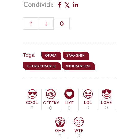
Condividi:
0
Tags:
GIURA
SAVAGNIN
TOURDEFRANCE
VINIFRANCESI
COOL
LOL
LOVE
GEEEKY
LIKE
0
0
0
0
0
OMG
WTF
0
0