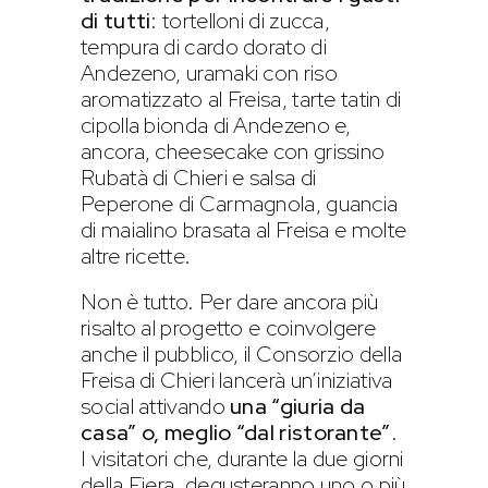
di tutti
: tortelloni di zucca,
tempura di cardo dorato di
Andezeno, uramaki con riso
aromatizzato al Freisa, tarte tatin di
cipolla bionda di Andezeno e,
ancora, cheesecake con grissino
Rubatà di Chieri e salsa di
Peperone di Carmagnola, guancia
di maialino brasata al Freisa e molte
altre ricette.
Non è tutto. Per dare ancora più
risalto al progetto e coinvolgere
anche il pubblico, il Consorzio della
Freisa di Chieri lancerà un’iniziativa
social attivando
una “giuria da
casa” o, meglio “dal ristorante”
.
I visitatori che, durante la due giorni
della Fiera, degusteranno uno o più