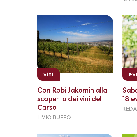
vini
ev
Con Robi Jakomin alla
Saba
scoperta dei vini del
18 e
Carso
REDA
LIVIO BUFFO