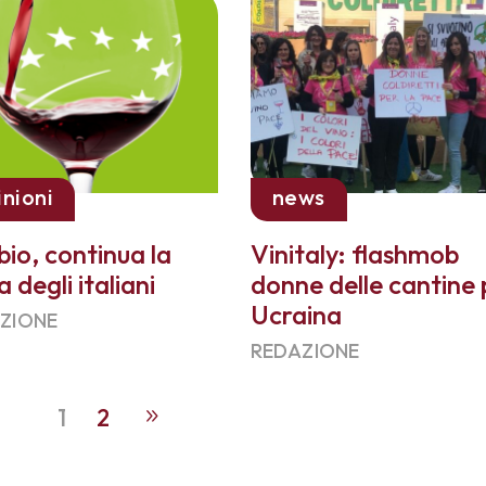
inioni
news
 bio, continua la
Vinitaly: flashmob
a degli italiani
donne delle cantine 
Ucraina
ZIONE
REDAZIONE
1
2