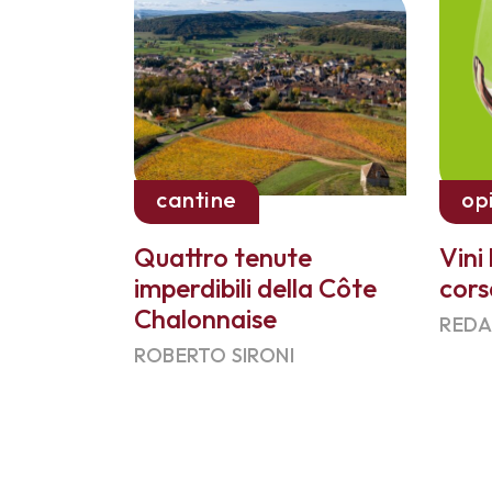
cantine
op
Quattro tenute
Vini
imperdibili della Côte
cors
Chalonnaise
REDA
ROBERTO SIRONI