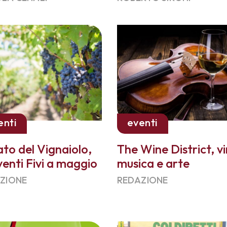
enti
eventi
to del Vignaiolo,
The Wine District, vi
venti Fivi a maggio
musica e arte
ZIONE
REDAZIONE