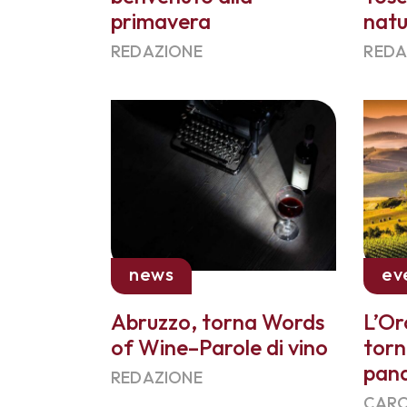
primavera
natu
REDAZIONE
REDA
news
ev
Abruzzo, torna Words
L’Or
of Wine–Parole di vino
torn
pan
REDAZIONE
CARO