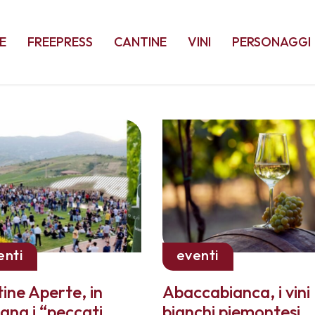
E
FREEPRESS
CANTINE
VINI
PERSONAGGI
enti
eventi
ine Aperte, in
Abaccabianca, i vini
ana i “peccati
bianchi piemontesi