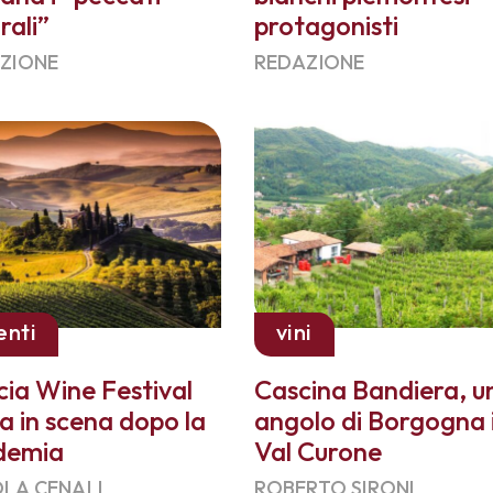
rali”
protagonisti
ZIONE
REDAZIONE
enti
vini
cia Wine Festival
Cascina Bandiera, u
a in scena dopo la
angolo di Borgogna 
demia
Val Curone
LA CENALI
ROBERTO SIRONI