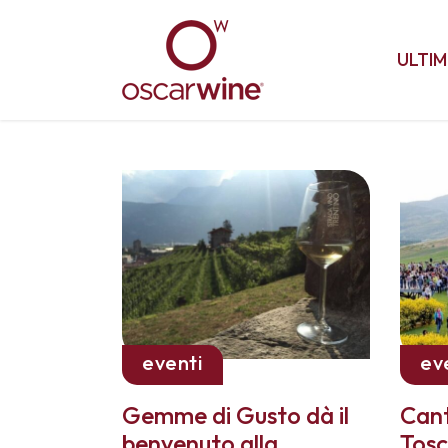
ULTIM
eventi
ev
Gemme di Gusto dà il
Cant
benvenuto alla
Tosc