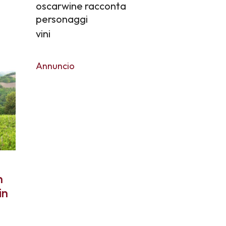
oscarwine racconta
personaggi
vini
Annuncio
n
in