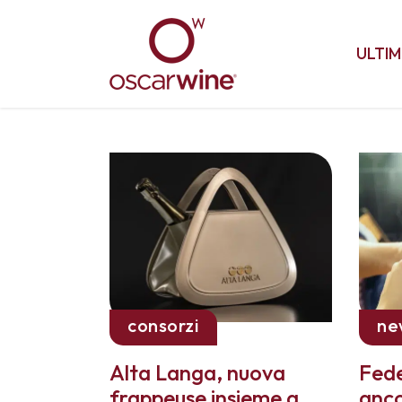
ULTIM
consorzi
ne
Alta Langa, nuova
Fede
frappeuse insieme a
anco