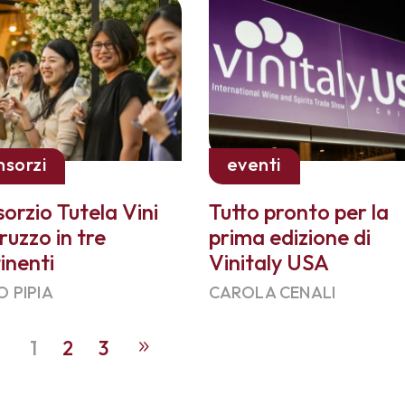
nsorzi
eventi
orzio Tutela Vini
Tutto pronto per la
ruzzo in tre
prima edizione di
inenti
Vinitaly USA
O PIPIA
CAROLA CENALI
1
2
3