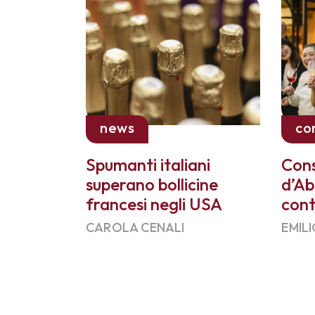
news
co
Spumanti italiani
Cons
superano bollicine
d’Ab
francesi negli USA
cont
CAROLA CENALI
EMILI