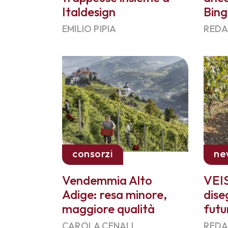
Italdesign
Bin
EMILIO PIPIA
REDA
consorzi
ne
Vendemmia Alto
VEIS
Adige: resa minore,
dise
maggiore qualità
futu
CAROLA CENALI
REDA