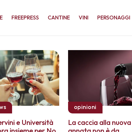
E
FREEPRESS
CANTINE
VINI
PERSONAGGI
ws
opinioni
rvini e Università
La caccia alla nuova
ra insieme per No
annata non è da